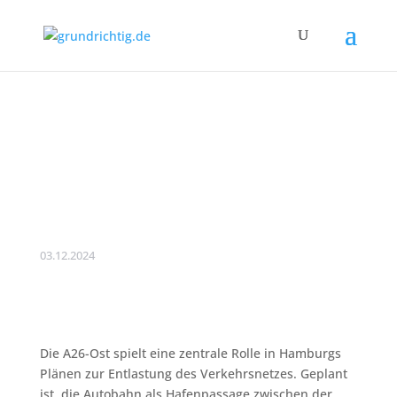
Hamburg:
Altlastensanierung auf
Shell-Gelände vor
Autobahnbau
03.12.2024
Die A26-Ost spielt eine zentrale Rolle in Hamburgs
Plänen zur Entlastung des Verkehrsnetzes. Geplant
ist, die Autobahn als Hafenpassage zwischen der