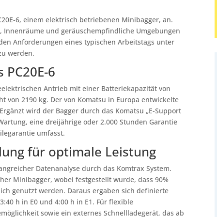
20E-6, einem elektrisch betriebenen Minibagger, an.
len, Innenräume und geräuschempfindliche Umgebungen
den Anforderungen eines typischen Arbeitstags unter
 zu werden.
s PC20E-6
elektrischen Antrieb mit einer Batteriekapazität von
ht von 2190 kg. Der von Komatsu in Europa entwickelte
n. Ergänzt wird der Bagger durch das Komatsu „E-Support
artung, eine dreijährige oder 2.000 Stunden Garantie
ilegarantie umfasst.
ung für optimale Leistung
fangreicher Datenanalyse durch das Komtrax System.
her Minibagger, wobei festgestellt wurde, dass 90%
ich genutzt werden. Daraus ergaben sich definierte
3:40 h in E0 und 4:00 h in E1. Für flexible
möglichkeit sowie ein externes Schnellladegerät, das ab