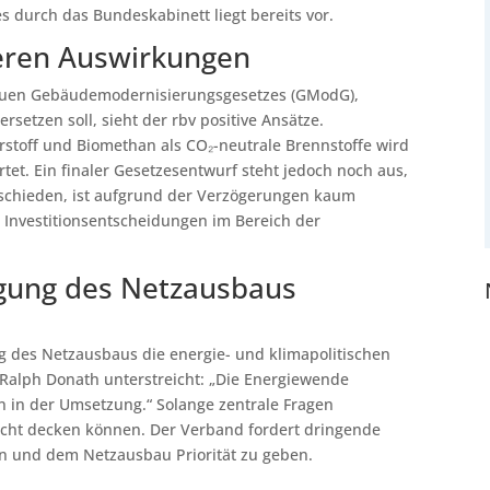
durch das Bundeskabinett liegt bereits vor.
eren Auswirkungen
euen Gebäudemodernisierungsgesetzes (GModG),
setzen soll, sieht der rbv positive Ansätze.
stoff und Biomethan als CO₂-neutrale Brennstoffe wird
tet. Ein finaler Gesetzesentwurf steht jedoch noch aus,
abschieden, ist aufgrund der Verzögerungen kaum
n Investitionsentscheidungen im Bereich der
gung des Netzausbaus
g des Netzausbaus die energie- und klimapolitischen
. Ralph Donath unterstreicht: „Die Energiewende
n in der Umsetzung.“ Solange zentrale Fragen
icht decken können. Der Verband fordert dringende
 und dem Netzausbau Priorität zu geben.