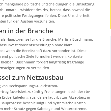
rch mangelnde politische Entscheidungen die Umsetzung
h Donath, Präsident des rbv, betont, dass obwohl die
e politische Festlegungen fehlen. Diese Unsicherheit
äten für den Ausbau vorzuhalten.
en in der Branche
it als Hauptbremse für die Branche. Martina Buschmann,
 dass Investitionsentscheidungen ohne klare
t wenn die Bereitschaft dazu vorhanden ist. Diese
end politische Ziele formuliert werden, konkrete
 bleiben. Buschmann fordert langfristig tragfähige
ensteigerungen zu vermeiden.
üssel zum Netzausbau
ng von Hochspannungs-Gleichstrom-
trag favorisiert zukünftig Freileitungen, doch der rbv
 Erdverkabelung aus, da sie laut rbv zur Akzeptanz in
d Bauprozesse beschleunigt und systemische Kosten
gen mehr Schutz gegen Sabotage und Wetterextreme.