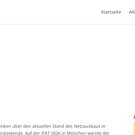
Startseite
All
erband rbv:
zum Risiko für die
enken über den aktuellen Stand des Netzausbaus in
ergiewende. Auf der IFAT 2026 in München warnte der