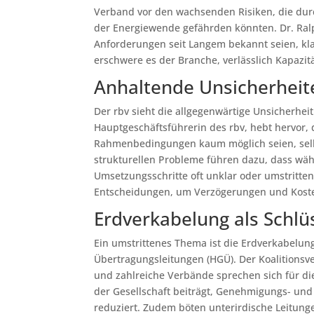
Verband vor den wachsenden Risiken, die du
der Energiewende gefährden könnten. Dr. Ralp
Anforderungen seit Langem bekannt seien, klar
erschwere es der Branche, verlässlich Kapazit
Anhaltende Unsicherheit
Der rbv sieht die allgegenwärtige Unsicherhe
Hauptgeschäftsführerin des rbv, hebt hervor,
Rahmenbedingungen kaum möglich seien, selbs
strukturellen Probleme führen dazu, dass währ
Umsetzungsschritte oft unklar oder umstritten
Entscheidungen, um Verzögerungen und Kost
Erdverkabelung als Schl
Ein umstrittenes Thema ist die Erdverkabelu
Übertragungsleitungen (HGÜ). Der Koalitionsver
und zahlreiche Verbände sprechen sich für die
der Gesellschaft beiträgt, Genehmigungs- un
reduziert. Zudem böten unterirdische Leitun