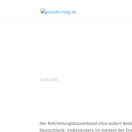
Rohrleitungsbauv
Netzausbau wird 
Energiewende
12.05.2026
Der Rohrleitungsbauverband (rbv) äußert Bed
Deutschland, insbesondere im Kontext der En